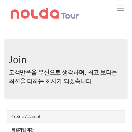
T
o
g
g
l
e
n
a
v
Join
i
g
고객만족을 우선으로 생각하며, 최고 보다는
a
t
최선을 다하는 회사가 되겠습니다.
i
o
n
Create Account
회원가입 약관