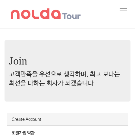
T
o
g
g
l
e
n
a
v
Join
i
g
고객만족을 우선으로 생각하며, 최고 보다는
a
t
최선을 다하는 회사가 되겠습니다.
i
o
n
Create Account
회원가입 약관