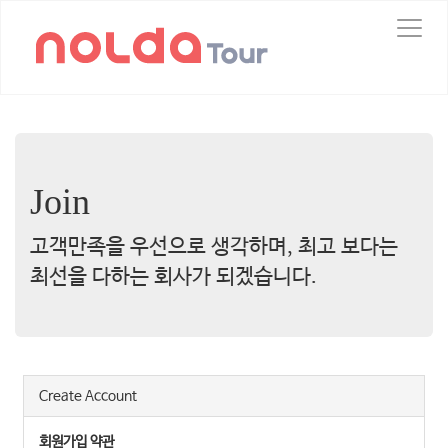
T
o
g
g
l
e
n
a
v
Join
i
g
고객만족을 우선으로 생각하며, 최고 보다는
a
t
최선을 다하는 회사가 되겠습니다.
i
o
n
Create Account
회원가입 약관