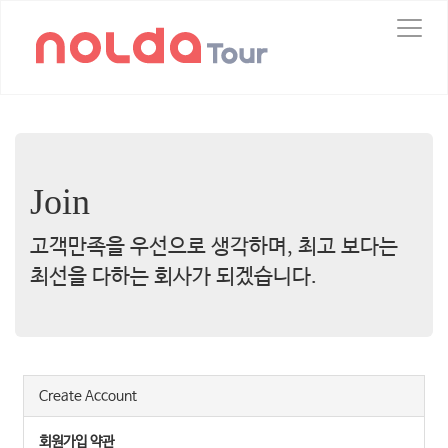
T
o
g
g
l
e
n
a
v
Join
i
g
고객만족을 우선으로 생각하며, 최고 보다는
a
t
최선을 다하는 회사가 되겠습니다.
i
o
n
Create Account
회원가입 약관