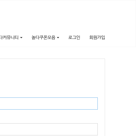
다커뮤니티
놀다쿠폰모음
로그인
회원가입