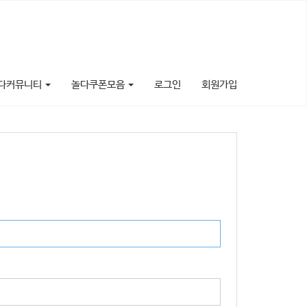
다커뮤니티
놀다쿠폰모음
로그인
회원가입