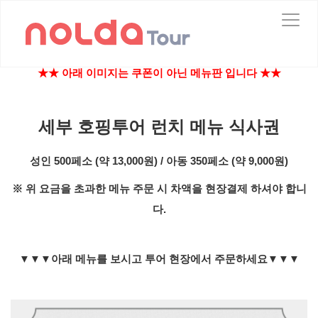
T
o
g
g
★
★
​ 아래 이미지는 쿠폰이 아닌 메뉴판 입니다
★
★
l
e
n
a
세부 호핑투어 런치 메뉴 식사권
v
i
성인 500페소 (약 13,000원) / 아동 350페소 (약 9,000​원)
g
a
※ 위 요금을 초과한 메뉴 주문 시 차액을 현장결제 하셔야 합니
t
i
다.
o
n
▼
▼
▼
아래 메뉴를 보시고 투어 현장에서 주문하세요
▼
▼
▼